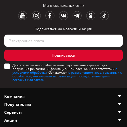
Мы в социальных сетях
Подписаться на новости и акции
Подписаться
Даю согласие на обработку моих персональных данных для
получения рекламно-информационной рассылки в соответствии
с
условиями обработки.
Ознакомлен
с разъяснением прав, связанных с
обработкой, механизмом их реализации, последствиями дачи
согласия или отказа.
Компания
Покупателям
О нас
Сервисы
Адреса магазинов
Как сделать заказ
Акции
Новости
Оплата и доставка
Программа «Защита+»