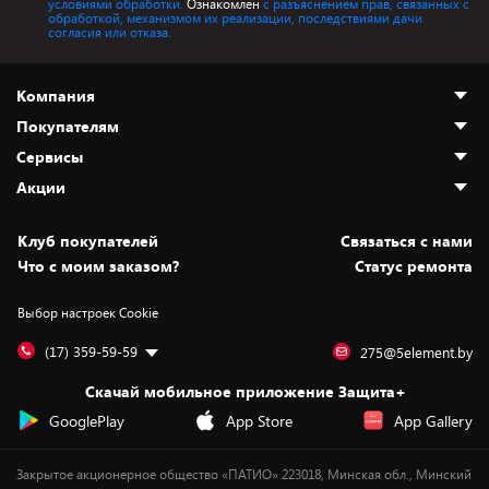
условиями обработки.
Ознакомлен
с разъяснением прав, связанных с
обработкой, механизмом их реализации, последствиями дачи
согласия или отказа.
Компания
Покупателям
О нас
Сервисы
Адреса магазинов
Как сделать заказ
Акции
Новости
Оплата и доставка
Программа «Защита+»
Статьи и обзоры
Безналичный расчёт
Установка техники
Скидки и промокоды
Клуб покупателей
Cвязаться с нами
Вакансии
Обмен и возврат товара
Для игровых консолей
Белорусские товары
Что с моим заказом?
Статус ремонта
Контакты
Юридическая информация
Подписки на видеосервисы
Подарки
Выбор настроек Cookie
Дай пять добру!
Обработка персональных данных
Для мобильных устройств
Бонусы
Подарочные карты
Для компьютеров
Оплата частями
(17) 359-59-59
275@5element.by
Утилизация старой техники
Предзаказы
Скачай мобильное приложение Защита+
Сервисные центры
Новинки
GooglePlay
App Store
App Gallery
Уценка
Закрытое акционерное общество «ПАТИО» 223018, Минская обл., Минский