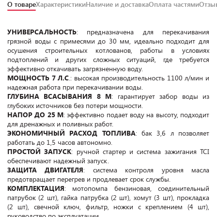
О товаре
Характеристики
Наличие и доставка
Оплата частями
Отз
УНИВЕРСАЛЬНОСТЬ
: предназначена для перекачивания
грязной воды с примесями до 30 мм, идеально подходит для
осушения строительных котлованов, работы в условиях
подтоплений и других сложных ситуаций, где требуется
эффективно откачивать загрязненную воду.
МОЩНОСТЬ
7 Л.С
.: высокая производительность 1100 л/мин и
надежная работа при перекачивании воды.
ГЛУБИНА ВСАСЫВАНИЯ 8 М
: гарантирует забор воды из
глубоких источников без потери мощности.
НАПОР ДО 25 М
: эффективно подает воду на высоту, подходит
для дренажных и поливных работ.
ЭКОНОМИЧНЫЙ РАСХОД ТОПЛИВА
: бак 3,6 л позволяет
работать до 1,5 часов автономно.
ПРОСТОЙ ЗАПУСК
: ручной стартер и система зажигания TCI
обеспечивают надежный запуск.
ЗАЩИТА ДВИГАТЕЛЯ
: система контроля уровня масла
предотвращает перегрев и продлевает срок службы.
КОМПЛЕКТАЦИЯ
: мотопомпа бензиновая, соединительный
патрубок (2 шт), гайка патрубка (2 шт), хомут (3 шт), прокладка
(2 шт), свечной ключ, фильтр, ножки с креплением (4 шт),
руководство по эксплуатации.