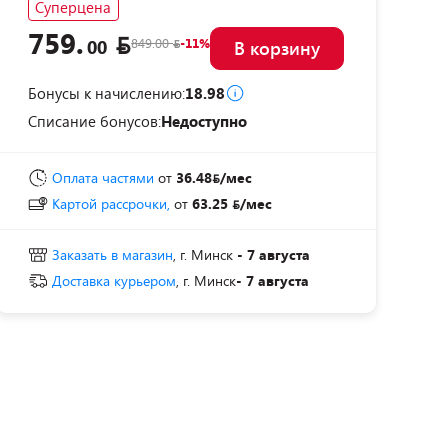
Суперцена
759.
849.00
-11%
00
В корзину
Бонусы к начислению:
18.98
Списание бонусов:
Недоступно
Оплата частями
от
36.48
/мес
Картой рассрочки,
от
63.25
/мес
Заказать в магазин
, г. Минск
- 7 августа
Доставка курьером
, г. Минск
- 7 августа