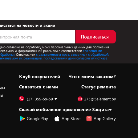
исаться на новости и акции
Подписаться
Даю согласие на обработку моих персональных данных для получения
рекламно-информационной рассылки в соответствии
с условиями
обработки.
Ознакомлен
с разъяснением прав, связанных с обработкой,
механизмом их реализации, последствиями дачи согласия или отказа.
Клуб покупателей
Что с моим заказом?
Cвязаться с нами
Статус ремонта
оды
ры
(17) 359-59-59
275@5element.by
Скачай мобильное приложение Защита+
GooglePlay
App Store
App Gallery