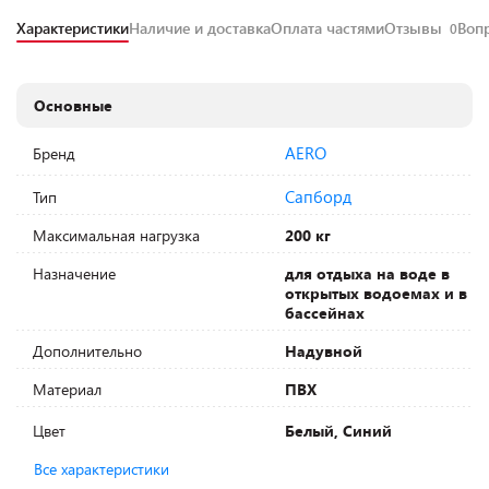
Характеристики
Наличие и доставка
Оплата частями
Отзывы
Воп
0
Основные
AERO
Бренд
Сапборд
Тип
Максимальная нагрузка
200 кг
Назначение
для отдыха на воде в
открытых водоемах и в
бассейнах
Дополнительно
Надувной
Материал
ПВХ
Цвет
Белый, Синий
Все характеристики