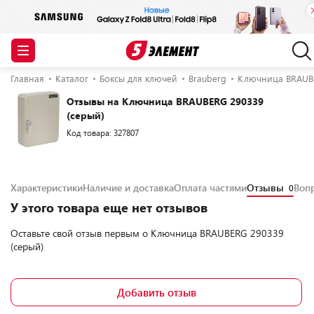
Главная
Каталог
Боксы для ключей
Brauberg
Ключница BRAUBE
Отзывы на Ключница BRAUBERG 290339
(серый)
Код товара: 327807
Характеристики
Наличие и доставка
Оплата частями
Отзывы
Воп
0
У этого товара еще нет отзывов
Оставьте свой отзыв первым о
Ключница BRAUBERG 290339
(серый)
Добавить отзыв