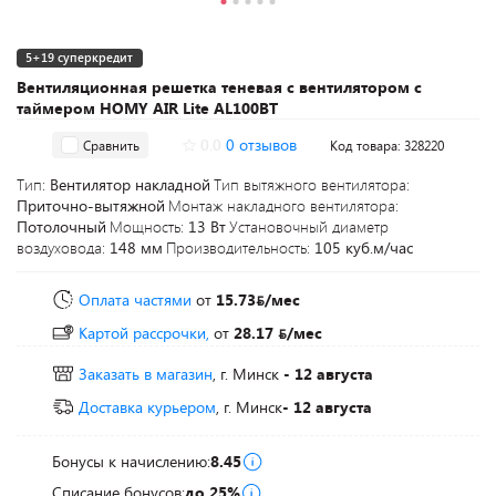
5+19 суперкредит
Вентиляционная решетка теневая с вентилятором с
таймером HOMY AIR Lite AL100BT
0.0
0 отзывов
Сравнить
Код товара: 328220
Тип:
Вентилятор накладной
Тип вытяжного вентилятора:
Приточно-вытяжной
Монтаж накладного вентилятора:
Потолочный
Мощность:
13 Вт
Установочный диаметр
воздуховода:
148 мм
Производительность:
105 куб.м/час
Оплата частями
от
15.73
/мес
Картой рассрочки,
от
28.17
/мес
Заказать в магазин
, г. Минск
- 12 августа
Доставка курьером
, г. Минск
- 12 августа
Бонусы к начислению:
8.45
Списание бонусов:
до 25%