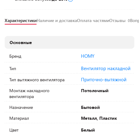
Характеристики
Наличие и доставка
Оплата частями
Отзывы
Воп
0
Основные
HOMY
Бренд
Вентилятор накладной
Тип
Приточно-вытяжной
Тип вытяжного вентилятора
Монтаж накладного
Потолочный
вентилятора
Назначение
Бытовой
Материал
Металл, Пластик
Цвет
Белый