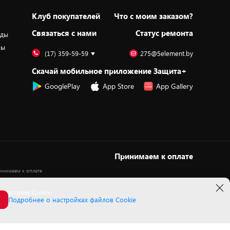
Клуб покупателей
Что с моим заказом?
Cвязаться с нами
Статус ремонта
оды
ры
(17) 359-59-59
275@5element.by
Скачай мобильное приложение Защита+
GooglePlay
App Store
App Gallery
Принимаем к оплате
 настроек Cookie
Подробнее о настройках файлов Cookie