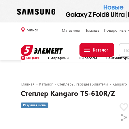
Минск
Магазины
Помощь
Подарочные 
Каталог
АКЦИИ
Смартфоны
Пылесосы
Вентилятор
Главная
Каталог
Степлеры, гвоздезабиватели
Kangaro
Степлер Kangaro TS-610R/Z
Разумная цена