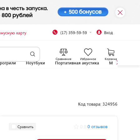
(17) 359-59-59
Вход
онусную карту
Сравнение
Избранное
Корзина
рогрили
Ноутбуки
Портативная акустика
Микроволновы
Код товара: 324956
0.0
0 отзывов
Сравнить