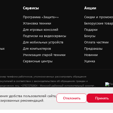
Сервисы
Акции
Программа «Защита+»
Скидки и промок
Установка техники
Белорусские това
Для игровых консолей
Подарки
Подписки на видеосервисы
Бонусы
Для мобильных устройств
Оплата частями
ных
Для компьютеров
Предзаказы
Утилизация старой техники
Новинки
Сервисные центры
Уценка
омер телефона работников, уполномоченных рассматривать обращения
окупателей в соответствии с законодательством об обращениях граждан и
ридических лиц: +375172702914 - Минский районный исполнительный комитет ,
тдел торговли и услуг. Служба по работе с покупателями ЗАО «ПАТИО» (по
Выбор
опросам рассмотрения обращения покупателей о нарушении их прав): Тел.:
ения удобства пользователей сайта,
Отклонить
Принять
37517-359-23-83. Электронная почта: 5@5element.by
лизированных рекомендаций.