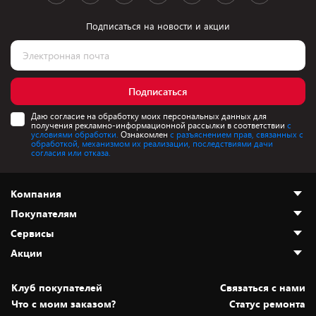
Подписаться на новости и акции
Подписаться
Даю согласие на обработку моих персональных данных для
получения рекламно-информационной рассылки в соответствии
с
условиями обработки.
Ознакомлен
с разъяснением прав, связанных с
обработкой, механизмом их реализации, последствиями дачи
согласия или отказа.
Компания
Покупателям
О нас
Сервисы
Адреса магазинов
Как сделать заказ
Акции
Новости
Оплата и доставка
Программа «Защита+»
Статьи и обзоры
Безналичный расчёт
Установка техники
Скидки и промокоды
Клуб покупателей
Cвязаться с нами
Вакансии
Обмен и возврат товара
Для игровых консолей
Белорусские товары
Что с моим заказом?
Статус ремонта