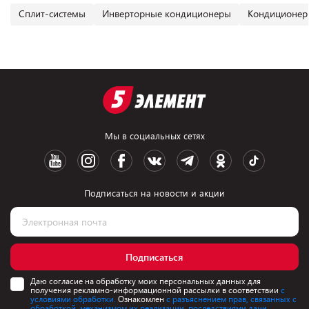
Сплит-системы
Инверторные кондиционеры
Кондиционер
Мы в социальных сетях
Подписаться на новости и акции
Подписаться
Даю согласие на обработку моих персональных данных для
получения рекламно-информационной рассылки в соответствии
с
условиями обработки.
Ознакомлен
с разъяснением прав, связанных с
обработкой, механизмом их реализации, последствиями дачи