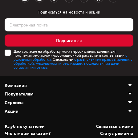
Подписаться на новости и акции
Подписаться
Даю согласие на обработку моих персональных данных для
получения рекламно-информационной рассылки в соответствии
с
условиями обработки.
Ознакомлен
с разъяснением прав, связанных с
обработкой, механизмом их реализации, последствиями дачи
согласия или отказа.
Компания
Покупателям
О нас
Сервисы
Адреса магазинов
Как сделать заказ
Акции
Новости
Оплата и доставка
Программа «Защита+»
Статьи и обзоры
Безналичный расчёт
Установка техники
Скидки и промокоды
Клуб покупателей
Cвязаться с нами
Вакансии
Обмен и возврат товара
Для игровых консолей
Белорусские товары
Что с моим заказом?
Статус ремонта