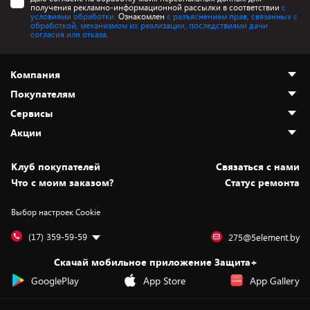
получения рекламно-информационной рассылки в соответствии
с
условиями обработки.
Ознакомлен
с разъяснением прав, связанных с
обработкой, механизмом их реализации, последствиями дачи
согласия или отказа.
Компания
Покупателям
О нас
Сервисы
Адреса магазинов
Как сделать заказ
Акции
Новости
Оплата и доставка
Программа «Защита+»
Статьи и обзоры
Безналичный расчёт
Установка техники
Скидки и промокоды
Клуб покупателей
Cвязаться с нами
Вакансии
Обмен и возврат товара
Для игровых консолей
Белорусские товары
Что с моим заказом?
Статус ремонта
Контакты
Юридическая информация
Подписки на видеосервисы
Подарки
Выбор настроек Cookie
Дай пять добру!
Обработка персональных данных
Для мобильных устройств
Бонусы
Подарочные карты
Для компьютеров
Оплата частями
(17) 359-59-59
275@5element.by
Утилизация старой техники
Предзаказы
Скачай мобильное приложение Защита+
Сервисные центры
Новинки
GooglePlay
App Store
App Gallery
Уценка