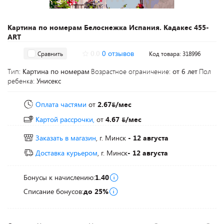
Картина по номерам Белоснежка Испания. Кадакес 455-
ART
0.0
0 отзывов
Сравнить
Код товара: 318996
Тип:
Картина по номерам
Возрастное ограничение:
от 6 лет
Пол
ребенка:
Унисекс
Оплата частями
от
2.67
/мес
Картой рассрочки,
от
4.67
/мес
Заказать в магазин
, г. Минск
- 12 августа
Доставка курьером
, г. Минск
- 12 августа
Бонусы к начислению:
1.40
Списание бонусов:
до 25%