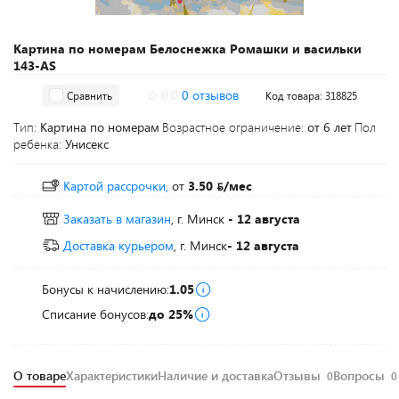
Картина по номерам Белоснежка Ромашки и васильки
143-AS
0.0
0 отзывов
Сравнить
Код товара: 318825
Тип:
Картина по номерам
Возрастное ограничение:
от 6 лет
Пол
ребенка:
Унисекс
Картой рассрочки,
от
3.50
/мес
Заказать в магазин
, г. Минск
- 12 августа
Доставка курьером
, г. Минск
- 12 августа
Бонусы к начислению:
1.05
Списание бонусов:
до 25%
О товаре
Характеристики
Наличие и доставка
Отзывы
Вопросы
0
0