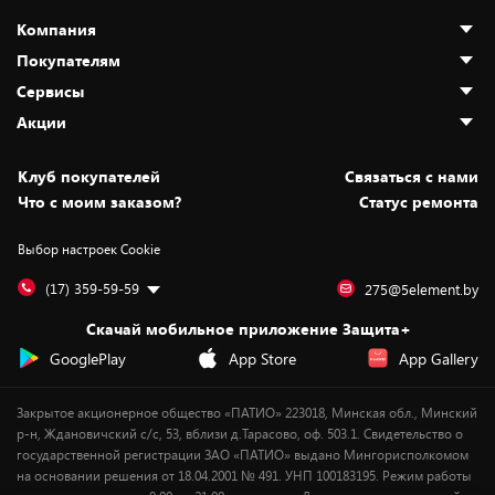
Компания
Покупателям
О нас
Сервисы
Адреса магазинов
Как сделать заказ
Акции
Новости
Оплата и доставка
Программа «Защита+»
Статьи и обзоры
Безналичный расчёт
Установка техники
Скидки и промокоды
Клуб покупателей
Cвязаться с нами
Вакансии
Обмен и возврат товара
Для игровых консолей
Белорусские товары
Что с моим заказом?
Статус ремонта
Контакты
Юридическая информация
Подписки на видеосервисы
Подарки
Выбор настроек Cookie
Дай пять добру!
Обработка персональных данных
Для мобильных устройств
Бонусы
Подарочные карты
Для компьютеров
Оплата частями
(17) 359-59-59
275@5element.by
Утилизация старой техники
Новинки
Скачай мобильное приложение Защита+
Сервисные центры
Уценка
GooglePlay
App Store
App Gallery
Закрытое акционерное общество «ПАТИО» 223018, Минская обл., Минский
р-н, Ждановичский с/с, 53, вблизи д.Тарасово, оф. 503.1. Свидетельство о
государственной регистрации ЗАО «ПАТИО» выдано Мингорисполкомом
на основании решения от 18.04.2001 № 491. УНП 100183195. Режим работы