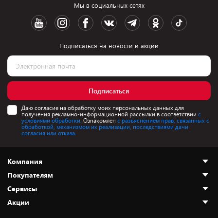
Мы в социальных сетях
Подписаться на новости и акции
Подписаться
Даю согласие на обработку моих персональных данных для
получения рекламно-информационной рассылки в соответствии
с
условиями обработки.
Ознакомлен
с разъяснением прав, связанных с
обработкой, механизмом их реализации, последствиями дачи
согласия или отказа.
Компания
Покупателям
О нас
Сервисы
Адреса магазинов
Как сделать заказ
Акции
Новости
Оплата и доставка
Программа «Защита+»