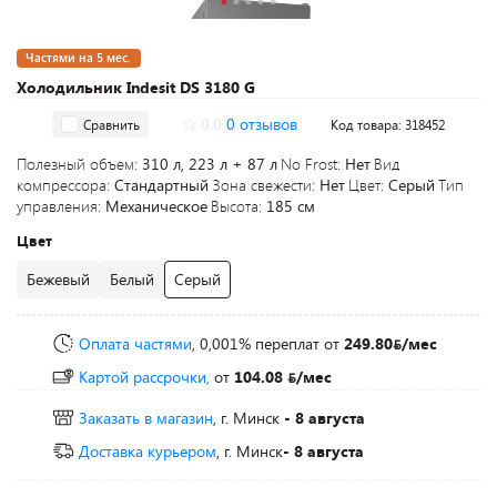
Частями на 5 мес.
Холодильник Indesit DS 3180 G
0.0
0 отзывов
Сравнить
Код товара: 318452
Полезный объем:
310 л, 223 л + 87 л
No Frost:
Нет
Вид
компрессора:
Стандартный
Зона свежести:
Нет
Цвет:
Серый
Тип
управления:
Механическое
Высота:
185 см
Цвет
Бежевый
Белый
Серый
Оплата частями
, 0,001% переплат
от
249.80
/мес
Картой рассрочки,
от
104.08
/мес
Заказать в магазин
, г. Минск
- 8 августа
Доставка курьером
, г. Минск
- 8 августа