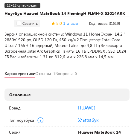
12+12 суперкредит
Ноутбук Huawei MateBook 14 FlemingH FLMH-X 53014ARK
5.0
1 отзыв
Сравнить
Код товара: 316929
Версия операционной системы:
Windows 11 Home
Экран:
14.2 "
2880х1920 px, OLED 120 Гц, 450 кд/м2
Процессор:
Intel Core
Ultra 7 155H 16 ядерный, Meteor Lake , до 4,8 ГГц
Видеокарта:
Встроенная Intel Arc Graphics
Память:
16 ГБ LPDDR5X , SSD 1024
ГБ
Вес и габариты:
1.31 кг, 312,6 мм х 226,8 мм х 14,5 мм
Характеристики
Отзывы
Вопросы
1
0
Основные
HUAWEI
Бренд
Ультрабук
Тип ноутбука
Серия
Huawei MateBook 14