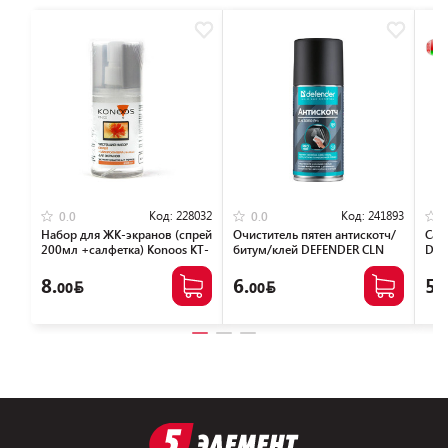
Код:
228032
Код:
241893
0.0
0.0
Набор для ЖК-экранов (спрей
Очиститель пятен антискотч/
Сал
200мл +салфетка) Konoos KT-
битум/клей DEFENDER CLN
Def
200
30810 (150мл)
100
8.
6.
5.
00
00