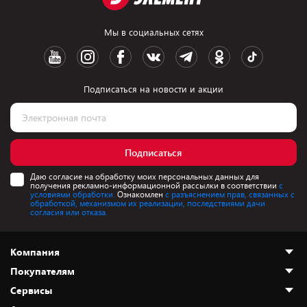
Мы в социальных сетях
Подписаться на новости и акции
Подписаться
Даю согласие на обработку моих персональных данных для
получения рекламно-информационной рассылки в соответствии
с
условиями обработки.
Ознакомлен
с разъяснением прав, связанных с
обработкой, механизмом их реализации, последствиями дачи
согласия или отказа.
Компания
Покупателям
О нас
Сервисы
Адреса магазинов
Как сделать заказ