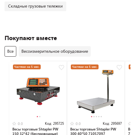
Складные грузовые тележки
Покупают вместе
Все
Весоизмерительное оборудование
Частями на 5 мес.
Частями на 5 мес.
Час
Код:
295725
Код:
295697
0.0
0.0
Весы торговые Shtapler PW
Весы торговые Shtapler PW
Вес
150 32*42 (беспроводные)
300 40*50 71057097
710