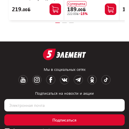
71057109
Суперцена
219.
189.
12
00
00
222.00
-15%
Мы в социальных сетях
Подписаться на новости и акции
Подписаться