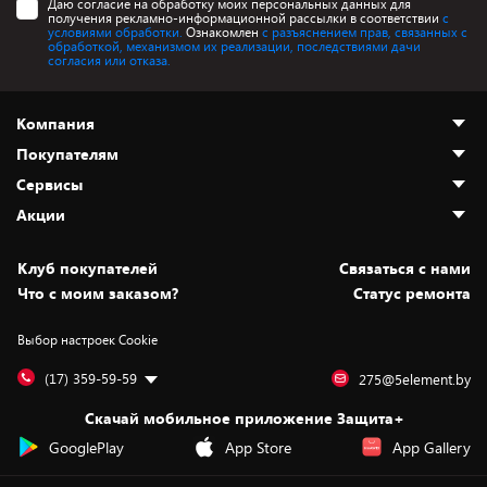
Даю согласие на обработку моих персональных данных для
получения рекламно-информационной рассылки в соответствии
с
условиями обработки.
Ознакомлен
с разъяснением прав, связанных с
обработкой, механизмом их реализации, последствиями дачи
согласия или отказа.
Компания
Покупателям
О нас
Сервисы
Адреса магазинов
Как сделать заказ
Акции
Новости
Оплата и доставка
Программа «Защита+»
Статьи и обзоры
Безналичный расчёт
Установка техники
Скидки и промокоды
Клуб покупателей
Cвязаться с нами
Вакансии
Обмен и возврат товара
Для игровых консолей
Белорусские товары
Что с моим заказом?
Статус ремонта
Контакты
Юридическая информация
Подписки на видеосервисы
Подарки
Выбор настроек Cookie
Дай пять добру!
Обработка персональных данных
Для мобильных устройств
Бонусы
Подарочные карты
Для компьютеров
Оплата частями
(17) 359-59-59
275@5element.by
Утилизация старой техники
Предзаказы
Скачай мобильное приложение Защита+
Сервисные центры
Новинки
GooglePlay
App Store
App Gallery
Уценка