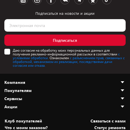
Подписаться на новости и акции
Подписаться
Даю согласие на обработку моих персональных данных для
получения рекламно-информационной рассылки в соответствии
с
условиями обработки.
Ознакомлен
с разъяснением прав, связанных с
обработкой, механизмом их реализации, последствиями дачи
согласия или отказа.
Компания
Покупателям
О нас
Сервисы
Адреса магазинов
Как сделать заказ
Акции
Новости
Оплата и доставка
Программа «Защита+»
Статьи и обзоры
Безналичный расчёт
Установка техники
Скидки и промокоды
Клуб покупателей
Cвязаться с нами
Вакансии
Обмен и возврат товара
Для игровых консолей
Белорусские товары
Что с моим заказом?
Статус ремонта