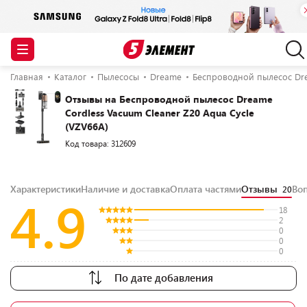
Главная
Каталог
Пылесосы
Dreame
Беспроводной пылесос Drea
Отзывы на Беспроводной пылесос Dreame
Cordless Vacuum Cleaner Z20 Aqua Cycle
(VZV66A)
Код товара: 312609
Характеристики
Наличие и доставка
Оплата частями
Отзывы
Во
20
4.9
18
2
0
0
0
По дате добавления