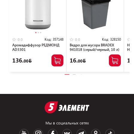
Код:
357148
Код:
328150
0.0
0.0
Аромадиффузор РЕДМОНД
Ведро для мусора BRADEX
Наб
AD3301
941018 (серый/черный, 10 л)
Hom
(бе
136.
16.
10
00
00
Мы в социальных сетях