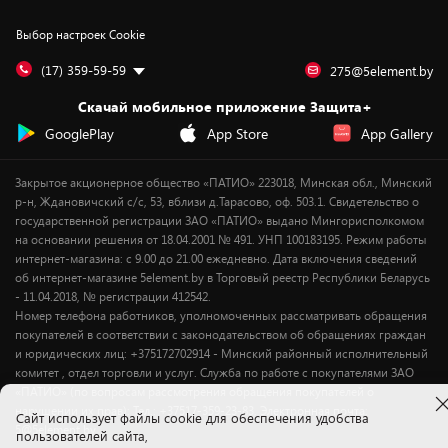
Контакты
Юридическая информация
Подписки на видеосервисы
Подарки
Выбор настроек Cookie
Дай пять добру!
Обработка персональных данных
Для мобильных устройств
Бонусы
Подарочные карты
Для компьютеров
Оплата частями
(17) 359-59-59
275@5element.by
Утилизация старой техники
Новинки
Скачай мобильное приложение Защита+
Сервисные центры
Уценка
GooglePlay
App Store
App Gallery
Закрытое акционерное общество «ПАТИО» 223018, Минская обл., Минский
р-н, Ждановичский с/с, 53, вблизи д.Тарасово, оф. 503.1. Свидетельство о
государственной регистрации ЗАО «ПАТИО» выдано Мингорисполкомом
на основании решения от 18.04.2001 № 491. УНП 100183195. Режим работы
интернет-магазина: с 9.00 до 21.00 ежедневно. Дата включения сведений
об интернет-магазине 5element.by в Торговый реестр Республики Беларусь
- 11.04.2018, № регистрации 412542.
Номер телефона работников, уполномоченных рассматривать обращения
покупателей в соответствии с законодательством об обращениях граждан
и юридических лиц: +375172702914 - Минский районный исполнительный
комитет , отдел торговли и услуг. Служба по работе с покупателями ЗАО
«ПАТИО» (по вопросам рассмотрения обращения покупателей о
нарушении их прав): Тел.: +37517-359-23-83. Электронная почта:
Cайт использует файлы cookie для обеспечения удобства
5@5element.by
пользователей сайта,