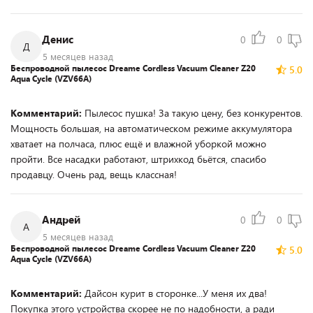
Денис
0
0
Д
5 месяцев назад
Беспроводной пылесос Dreame Cordless Vacuum Cleaner Z20
5.0
Aqua Cycle (VZV66A)
Комментарий:
Пылесос пушка! За такую цену, без конкурентов.
Мощность большая, на автоматическом режиме аккумулятора
хватает на полчаса, плюс ещё и влажной уборкой можно
пройти. Все насадки работают, штрихкод бьётся, спасибо
продавцу. Очень рад, вещь классная!
Андрей
0
0
А
5 месяцев назад
Беспроводной пылесос Dreame Cordless Vacuum Cleaner Z20
5.0
Aqua Cycle (VZV66A)
Комментарий:
Дайсон курит в сторонке...У меня их два!
Покупка этого устройства скорее не по надобности, а ради