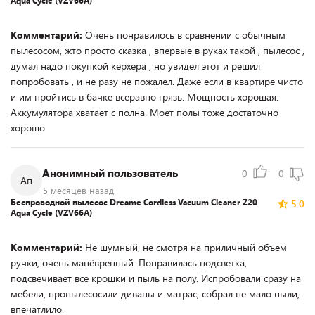
Aqua Cycle (VZV66A)
Комментарий:
Очень понравилось в сравнении с обычным
пылесосом, жто просто сказка , впервые в руках такой , пылесос ,
думал надо покупкой керхера , но увидел этот и решил
попробовать , и не разу не пожалел. Даже если в квартире чисто
и им пройтись в бачке всеравно грязь. Мощность хорошая.
Аккумулятора хватает с полна. Моет полы тоже достаточно
хорошо
Анонимный пользователь
0
0
Ап
5 месяцев назад
Беспроводной пылесос Dreame Cordless Vacuum Cleaner Z20
5.0
Aqua Cycle (VZV66A)
Комментарий:
Не шумный, не смотря на приличный объем
ручки, очень манёвренный. Понравилась подсветка,
подсвечивает все крошки и пыль на полу. Испробовали сразу на
мебели, пропылесосили диваны и матрас, собрал не мало пыли,
впечатлило.