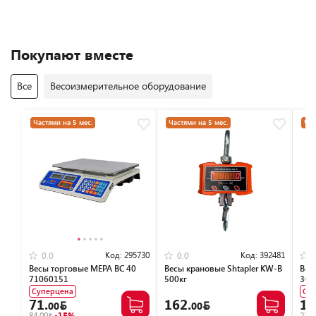
Покупают вместе
Все
Весоизмерительное оборудование
Частями на 5 мес.
Частями на 5 мес.
Час
Код:
295730
Код:
392481
0.0
0.0
Весы торговые МЕРА ВС 40
Весы крановые Shtapler KW-B
Вес
71060151
500кг
300
Суперцена
Су
71.
162.
18
00
00
84.00
-15%
222.