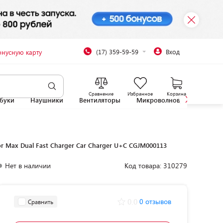
(17) 359-59-59
Вход
онусную карту
Сравнение
Избранное
Корзина
буки
Наушники
Вентиляторы
Микроволновые печи
r Max Dual Fast Charger Car Charger U+C CGJM000113
Нет в наличии
Код товара: 310279
0.0
0 отзывов
Сравнить