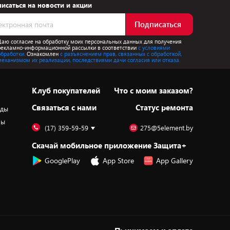
исаться на новости и акции
Подписаться
Даю согласие на обработку моих персональных данных для получения
рекламно-информационной рассылки в соответствии
с условиями
обработки.
Ознакомлен
с разъяснением прав, связанных с обработкой,
механизмом их реализации, последствиями дачи согласия или отказа.
Клуб покупателей
Что с моим заказом?
Cвязаться с нами
Статус ремонта
оды
ры
(17) 359-59-59
275@5element.by
Скачай мобильное приложение Защита+
GooglePlay
App Store
App Gallery