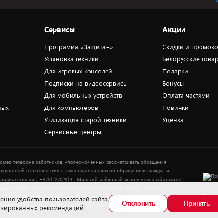
Сервисы
Акции
Программа «Защита+»
Скидки и промок
Установка техники
Белорусские това
Для игровых консолей
Подарки
Подписки на видеосервисы
Бонусы
Для мобильных устройств
Оплата частями
ных
Для компьютеров
Новинки
Утилизация старой техники
Уценка
Сервисные центры
омер телефона работников, уполномоченных рассматривать обращения
окупателей в соответствии с законодательством об обращениях граждан и
ридических лиц: +375172702914 - Минский районный исполнительный комитет ,
тдел торговли и услуг. Служба по работе с покупателями ЗАО «ПАТИО» (по
Выбор
опросам рассмотрения обращения покупателей о нарушении их прав): Тел.:
ения удобства пользователей сайта,
Отклонить
Принять
37517-359-23-83. Электронная почта: 5@5element.by
лизированных рекомендаций.