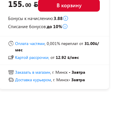
155.
00
В корзину
Бонусы к начислению:
3.88
Списание бонусов:
до 10%
Оплата частями
, 0,001% переплат
от
31.00
/
мес
Картой рассрочки,
от
12.92
/мес
Заказать в магазин
, г. Минск
- Завтра
Доставка курьером
, г. Минск
- Завтра