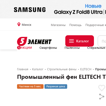
Минск
Магазины
Помощь
Подарочные 
Каталог
АКЦИИ
Смартфоны
Пылесосы
Стиральные
Главная
Каталог
Строительные фены
ELITECH
Промыш
Промышленный фен ELITECH ТВ
Частями на 5 мес.
Разумная цена