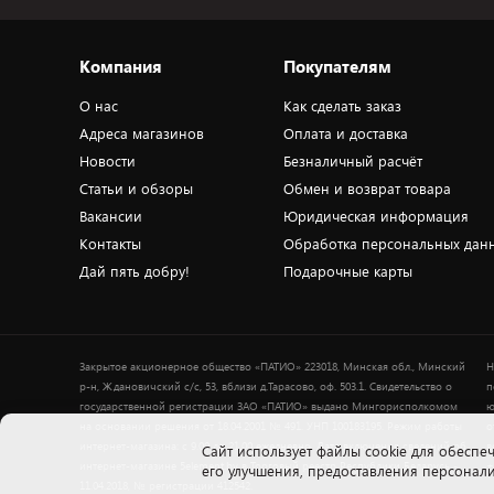
Компания
Покупателям
О нас
Как сделать заказ
Адреса магазинов
Оплата и доставка
Новости
Безналичный расчёт
Статьи и обзоры
Обмен и возврат товара
Вакансии
Юридическая информация
Контакты
Обработка персональных дан
Дай пять добру!
Подарочные карты
Закрытое акционерное общество «ПАТИО» 223018, Минская обл., Минский
Н
р-н, Ждановичский с/с, 53, вблизи д.Тарасово, оф. 503.1. Свидетельство о
п
государственной регистрации ЗАО «ПАТИО» выдано Мингорисполкомом
ю
на основании решения от 18.04.2001 № 491. УНП 100183195. Режим работы
о
интернет-магазина: с 9.00 до 21.00 ежедневно. Дата включения сведений об
в
Cайт использует файлы cookie для обеспеч
интернет-магазине 5element.by в Торговый реестр Республики Беларусь -
+
его улучшения, предоставления персона
11.04.2018, № регистрации 412542.