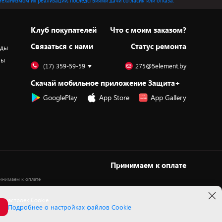
механизмом их реализации, последствиями дачи согласия или отказа.
Клуб покупателей
Что с моим заказом?
Cвязаться с нами
Статус ремонта
оды
ры
(17) 359-59-59
275@5element.by
Скачай мобильное приложение Защита+
GooglePlay
App Store
App Gallery
Принимаем к оплате
 настроек Cookie
Подробнее о настройках файлов Cookie