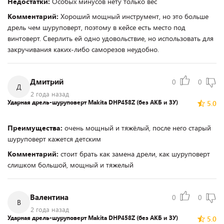
Недостатки:
Особых минусов нету только вес
Комментарий:
Хороший мощный инструмент, но это больше
дрель чем шуруповерт, поэтому в кейсе есть место под
винтоверт. Сверлить ей одно удовольствие, но использовать для
закручивания каких-либо саморезов неудобно.
Дмитрий
0
0
Д
2 года назад
Ударная дрель-шуруповерт Makita DHP458Z (без АКБ и ЗУ)
5.0
Преимущества:
очень мощный и тяжёлый, после него старый
шуруповерт кажется детским
Комментарий:
стоит брать как замена дрели, как шуруповерт
слишком большой, мощный и тяжелый
Валентина
0
0
В
2 года назад
Ударная дрель-шуруповерт Makita DHP458Z (без АКБ и ЗУ)
5.0