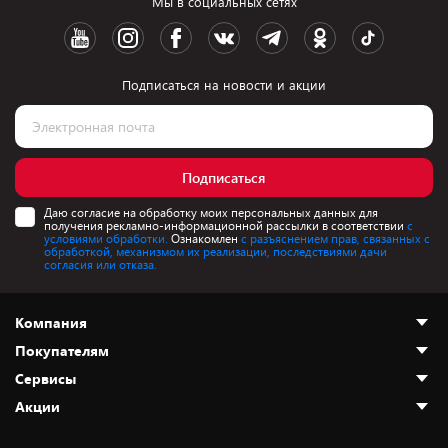
Мы в социальных сетях
Подписаться на новости и акции
Подписаться
Даю согласие на обработку моих персональных данных для
получения рекламно-информационной рассылки в соответствии
с
условиями обработки.
Ознакомлен
с разъяснением прав, связанных с
обработкой, механизмом их реализации, последствиями дачи
согласия или отказа.
Компания
Покупателям
О нас
Сервисы
Адреса магазинов
Как сделать заказ
Акции
Новости
Оплата и доставка
Программа «Защита+»
Статьи и обзоры
Безналичный расчёт