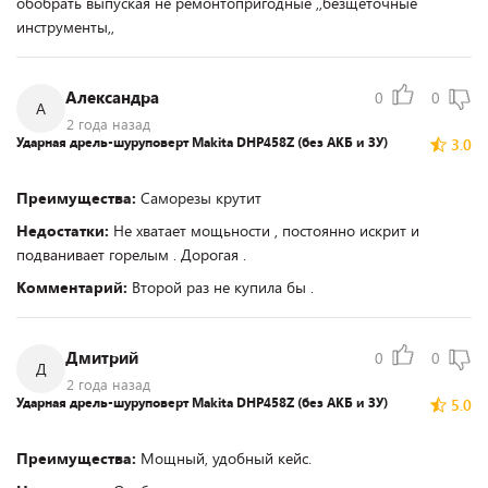
обобрать выпуская не ремонтопригодные ,,безщеточные
инструменты,,
Александра
0
0
А
2 года назад
Ударная дрель-шуруповерт Makita DHP458Z (без АКБ и ЗУ)
3.0
Преимущества:
Саморезы крутит
Недостатки:
Не хватает мощьности , постоянно искрит и
подванивает горелым . Дорогая .
Комментарий:
Второй раз не купила бы .
Дмитрий
0
0
Д
2 года назад
Ударная дрель-шуруповерт Makita DHP458Z (без АКБ и ЗУ)
5.0
Преимущества:
Мощный, удобный кейс.