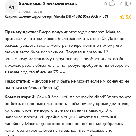
Анонимный пользователь
0
0
Ап
2 года назад
Ударная дрель-шуруповерт Makita DHP458Z (без АКБ и ЗУ)
5.0
Преимущества:
Вчера получит этот чудо аппарат, Макита
оригинал и на этом можно было закончить отзыв😁. Даже не
ожидал увидеть такого монстра, теперь понятно почему его
легко вместо бура используют. Покупал в помощь 12
вольтовому маленькому шуруповерту. Приобретал для особо
тяжёлых работ, обязательно попробую пробурить им отверстие
в земле под столбики на 75 мм.
Недостатки:
минусов нет и быть не может если им конечно не
пытаться мебель собирать)))
Комментарий:
Самый большой плюс makita dhp458z это то что
он без электронных плат, гореть в нём нечему кроме двигателя,
который стоит не дорого и легко заменить самому. Это
наверное последний крайне мощный агрегат в щёточный
линейке у Макита до которого ещё не полностью добрались
лапы горе маркетологов пытающихся нас максимально