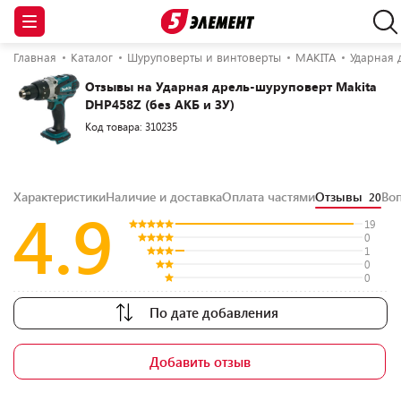
Главная
Каталог
Шуруповерты и винтоверты
MAKITA
Ударная 
Отзывы на Ударная дрель-шуруповерт Makita
DHP458Z (без АКБ и ЗУ)
Код товара: 310235
Характеристики
Наличие и доставка
Оплата частями
Отзывы
Во
20
4.9
19
0
1
0
0
По дате добавления
Добавить отзыв