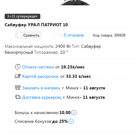
3+21 суперкредит
Cабвуфер УРАЛ ПАТРИОТ 10
0.0
0 отзывов
Сравнить
Код товара: 305639
Максимальная мощность:
2400 Вт
Тип:
Сабвуфер
бескорпусный
Типоразмер:
10 ″
Оплата частями
от
19.23
/мес
Картой рассрочки,
от
33.33
/мес
Заказать в магазин
, г. Минск
- 11 августа
Доставка курьером
, г. Минск
- 11 августа
Бонусы к начислению:
10.00
Списание бонусов:
до 25%