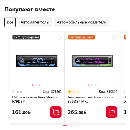
Покупают вместе
Все
Автомагнитолы
Автомобильные усилители
3+21 суперкредит
Частями на 5 мес.
Час
Код:
371861
Код:
310316
0.0
5.0
USB-магнитола Aura Storm-
Автомагнитола Aura Indigo-
USB
679DSP
879DSP MKII
D64
161.
265.
37
00
00