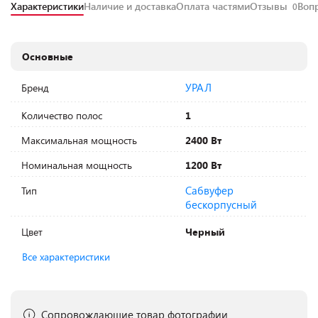
Характеристики
Наличие и доставка
Оплата частями
Отзывы
Воп
0
Основные
УРАЛ
Бренд
Количество полос
1
Максимальная мощность
2400 Вт
Номинальная мощность
1200 Вт
Сабвуфер
Тип
бескорпусный
Цвет
Черный
Все характеристики
Сопровождающие товар фотографии