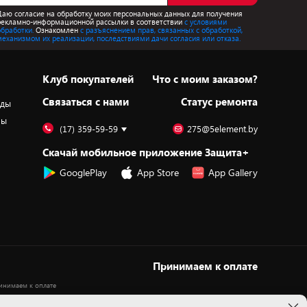
Даю согласие на обработку моих персональных данных для получения
рекламно-информационной рассылки в соответствии
с условиями
обработки.
Ознакомлен
с разъяснением прав, связанных с обработкой,
механизмом их реализации, последствиями дачи согласия или отказа.
Клуб покупателей
Что с моим заказом?
Cвязаться с нами
Статус ремонта
оды
ры
(17) 359-59-59
275@5element.by
Скачай мобильное приложение Защита+
GooglePlay
App Store
App Gallery
Принимаем к оплате