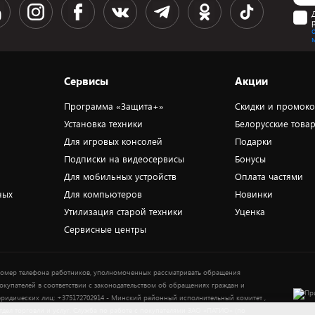
Сервисы
Акции
Программа «Защита+»
Скидки и промок
Установка техники
Белорусские това
Для игровых консолей
Подарки
Подписки на видеосервисы
Бонусы
Для мобильных устройств
Оплата частями
ных
Для компьютеров
Новинки
Утилизация старой техники
Уценка
Сервисные центры
омер телефона работников, уполномоченных рассматривать обращения
окупателей в соответствии с законодательством об обращениях граждан и
ридических лиц: +375172702914 - Минский районный исполнительный комитет ,
тдел торговли и услуг. Служба по работе с покупателями ЗАО «ПАТИО» (по