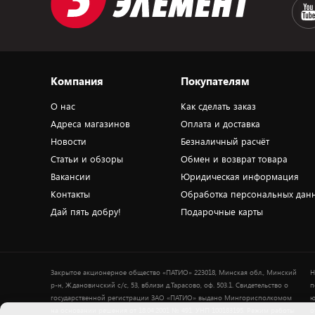
Компания
Покупателям
О нас
Как сделать заказ
Адреса магазинов
Оплата и доставка
Новости
Безналичный расчёт
Статьи и обзоры
Обмен и возврат товара
Вакансии
Юридическая информация
Контакты
Обработка персональных дан
Дай пять добру!
Подарочные карты
Закрытое акционерное общество «ПАТИО» 223018, Минская обл., Минский
Н
р-н, Ждановичский с/с, 53, вблизи д.Тарасово, оф. 503.1. Свидетельство о
п
государственной регистрации ЗАО «ПАТИО» выдано Мингорисполкомом
ю
на основании решения от 18.04.2001 № 491. УНП 100183195. Режим работы
о