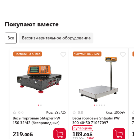
Покупают вместе
Все
Весоизмерительное оборудование
Частями на 5 мес.
Частями на 5 мес.
Час
Код:
295725
Код:
295697
0.0
0.0
Весы торговые Shtapler PW
Весы торговые Shtapler PW
Вес
150 32*42 (беспроводные)
300 40*50 71057097
710
71057109
Суперцена
219.
189.
12
00
00
222.00
-15%