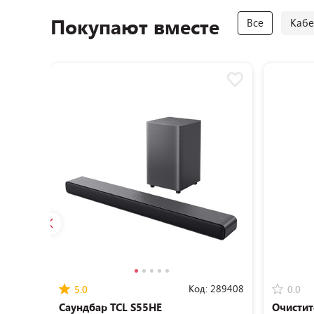
Покупают вместе
Все
Кабе
Код:
289408
5.0
0.0
Саундбар TCL S55HE
Очистит