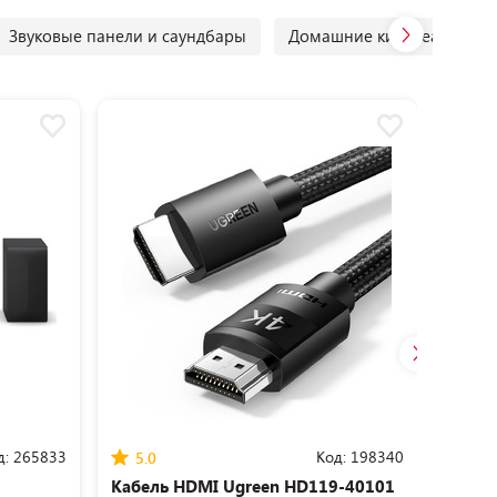
Звуковые панели и саундбары
Домашние кинотеатры
д:
265833
Код:
198340
5.0
5.0
Кабель HDMI Ugreen HD119-40101
Кабел