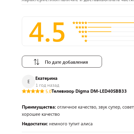
4.5
По дате добавления
Екатерина
Е
1 год назад
Телевизор Digma DM-LED40SBB33
5.0
Преимущества:
отличное качество, звук супер, сов
хорошее качество
Недостатки:
немного тупит алиса