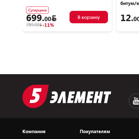
битум/к
(150мл)
Суперцена
699.
12.
В корзину
00
0
789.00
-11%
Компания
Покупателям