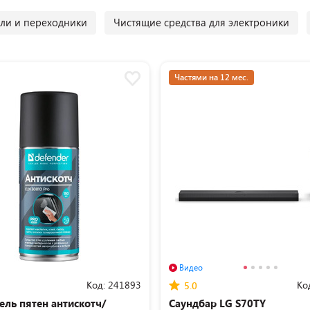
ли и переходники
Чистящие средства для электроники
Частями на 12 мес.
Видео
Код:
241893
Ко
5.0
ель пятен антискотч/
Саундбар LG S70TY