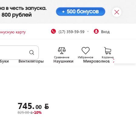
(17) 359-59-59
Вход
онусную карту
Сравнение
Избранное
Корзина
буки
Вентиляторы
Наушники
Микроволновые печи
745.
00
825.00
-10%