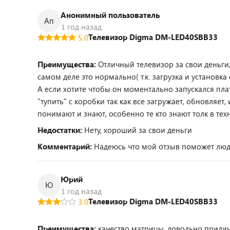
Анонимный пользователь
Ап
1 год назад
Телевизор Digma DM-LED40SBB33
5.0
Преимущества:
Отличный телевизор за свои деньги,
самом деле это нормально( т.к. загрузка и установк
А если хотите чтобы он моментально запускался плат
"тупить" с коробки так как все загружает, обновляе
понимают и знают, особенно те кто знают толк в тех
Недостатки:
Нету, хороший за свои деньги
Комментарий:
Надеюсь что мой отзыв поможет людя
Юрий
Ю
1 год назад
Телевизор Digma DM-LED40SBB33
3.0
Преимущества:
качество матрицы, довольно прили