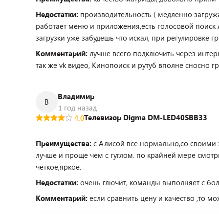
Недостатки:
производительность ( медленно загруж
работает меню и приложения,есть голосовой поиск А
загрузки уже забудешь что искал, при регулировке гро
Комментарий:
лучше всего подключить через интерн
так же vk видео, Кинопоиск и рутуб вполне сносно гр
Владимир
В
1 год назад
Телевизор Digma DM-LED40SBB33
4.0
Преимущества:
с Алисой все нормально,со своими 
лучше и проще чем с гуглом. по крайней мере смот
четкое,яркое.
Недостатки:
очень глючит, команды выполняет с бо
Комментарий:
если сравнить цену и качество ,то м