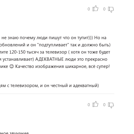
0
0
 не знаю почему люди пишут что он тупит))) Но на
а обновлений и он "подтупливает" так и должно быть)
ите 120-150 тысяч за телевизор ( хотя он тоже будет
т, и устанавливает) АДЕКВАТНЫЕ люди это прекрасно
нике 😉 Качество изображения шикарное, всё супер!
м с телевизором, и он честный и адекватный)
0
0
чное звучание