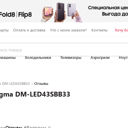
карты
Оплата и доставка
Что с моим заказом?
Контакты
Хочу б
 машины
Холодильники
Телевизоры
Аэрогрили
Ноут
a DM-LED43SBB33
Отзывы
igma DM-LED43SBB33
ями
Отзывы
Вопросы
6
0