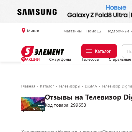
Минск
Магазины
Помощь
Подарочные 
Каталог
АКЦИИ
Смартфоны
Пылесосы
Стиральные
Главная
Каталог
Телевизоры
DIGMA
Телевизор Digm
Отзывы на Телевизор D
Код товара: 299653
Характеристики
Наличие и доставка
Оплата част