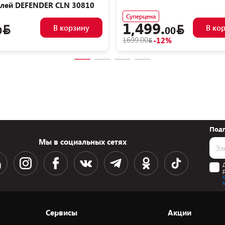
лей DEFENDER CLN 30810
Суперцена
1,499.
В корзину
В ко
0
00
1699.00
-12%
Подп
Мы в социальных сетях
Сервисы
Акции