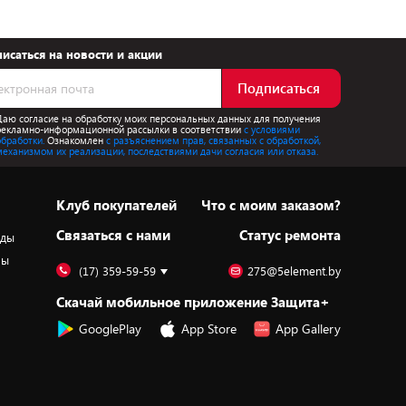
исаться на новости и акции
Подписаться
Даю согласие на обработку моих персональных данных для получения
рекламно-информационной рассылки в соответствии
с условиями
обработки.
Ознакомлен
с разъяснением прав, связанных с обработкой,
механизмом их реализации, последствиями дачи согласия или отказа.
Клуб покупателей
Что с моим заказом?
Cвязаться с нами
Статус ремонта
оды
ры
(17) 359-59-59
275@5element.by
Скачай мобильное приложение Защита+
GooglePlay
App Store
App Gallery