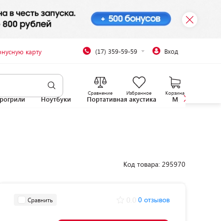
(17) 359-59-59
Вход
онусную карту
Сравнение
Избранное
Корзина
рогрили
Ноутбуки
Портативная акустика
Микроволновы
Код товара: 295970
0.0
0 отзывов
Сравнить