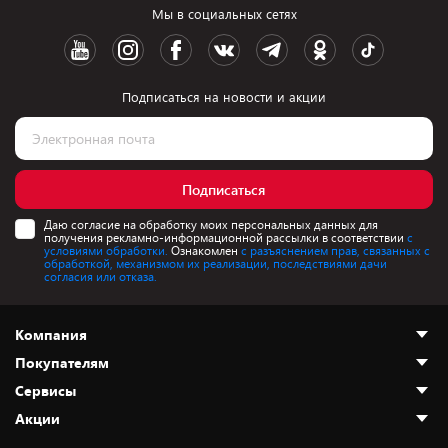
Мы в социальных сетях
Подписаться на новости и акции
Подписаться
Даю согласие на обработку моих персональных данных для
получения рекламно-информационной рассылки в соответствии
с
условиями обработки.
Ознакомлен
с разъяснением прав, связанных с
обработкой, механизмом их реализации, последствиями дачи
согласия или отказа.
Компания
Покупателям
О нас
Сервисы
Адреса магазинов
Как сделать заказ
Акции
Новости
Оплата и доставка
Программа «Защита+»