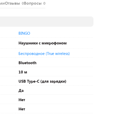
ями
Отзывы
Вопросы
0
0
BINGO
Наушники с микрофоном
Беспроводное (True wireless)
Bluetooth
10 м
USB Type-C (для зарядки)
Да
Нет
Нет