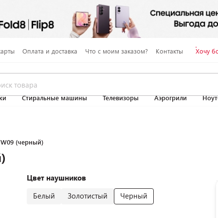
карты
Оплата и доставка
Что с моим заказом?
Контакты
Хочу б
ки
Стиральные машины
Телевизоры
Аэрогрили
Ноут
YW09 (черный)
)
Цвет наушников
Белый
Золотистый
Черный