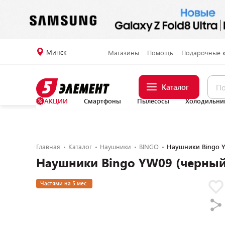
Минск
Магазины
Помощь
Подарочные 
Каталог
АКЦИИ
Смартфоны
Пылесосы
Холодильни
Главная
Каталог
Наушники
BINGO
Наушники Bingo 
Наушники Bingo YW09 (черный
Частями на 5 мес.