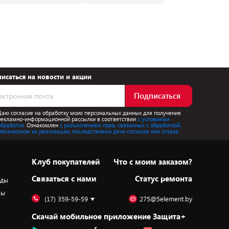
исаться на новости и акции
Подписаться
Даю согласие на обработку моих персональных данных для получения
рекламно-информационной рассылки в соответствии
с условиями
обработки.
Ознакомлен
с разъяснением прав, связанных с обработкой,
механизмом их реализации, последствиями дачи согласия или отказа.
Клуб покупателей
Что с моим заказом?
Cвязаться с нами
Статус ремонта
оды
ры
(17) 359-59-59
275@5element.by
Скачай мобильное приложение Защита+