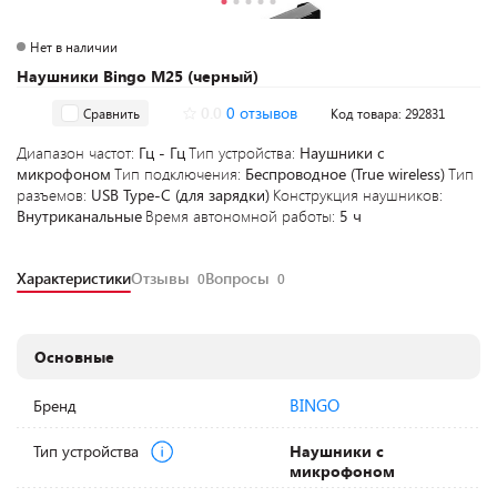
Нет в наличии
Наушники Bingo M25 (черный)
0.0
0 отзывов
Сравнить
Код товара: 292831
Диапазон частот:
Гц - Гц
Тип устройства:
Наушники с
микрофоном
Тип подключения:
Беспроводное (True wireless)
Тип
разъемов:
USB Type-C (для зарядки)
Конструкция наушников:
Внутриканальные
Время автономной работы:
5 ч
Характеристики
Отзывы
Вопросы
0
0
Основные
BINGO
Бренд
Тип устройства
Наушники с
микрофоном