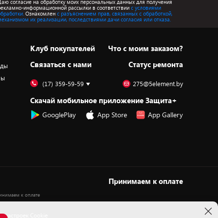
Даю согласие на обработку моих персональных данных для получения
рекламно-информационной рассылки в соответствии
с условиями
обработки.
Ознакомлен
с разъяснением прав, связанных с обработкой,
механизмом их реализации, последствиями дачи согласия или отказа.
Клуб покупателей
Что с моим заказом?
Cвязаться с нами
Статус ремонта
оды
ры
(17) 359-59-59
275@5element.by
Скачай мобильное приложение Защита+
GooglePlay
App Store
App Gallery
Принимаем к оплате
 настроек Cookie