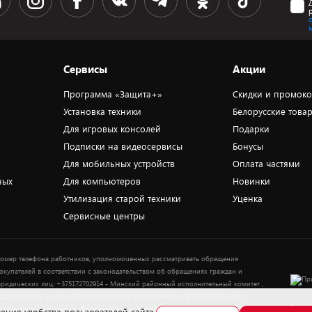
Сервисы
Акции
Программа «Защита+»
Скидки и промок
Установка техники
Белорусские това
Для игровых консолей
Подарки
Подписки на видеосервисы
Бонусы
Для мобильных устройств
Оплата частями
ных
Для компьютеров
Новинки
Утилизация старой техники
Уценка
Сервисные центры
омер телефона работников, уполномоченных рассматривать обращения
окупателей в соответствии с законодательством об обращениях граждан и
ридических лиц: +375172702914 - Минский районный исполнительный комитет ,
тдел торговли и услуг. Служба по работе с покупателями ЗАО «ПАТИО» (по
Выбор
опросам рассмотрения обращения покупателей о нарушении их прав): Тел.: