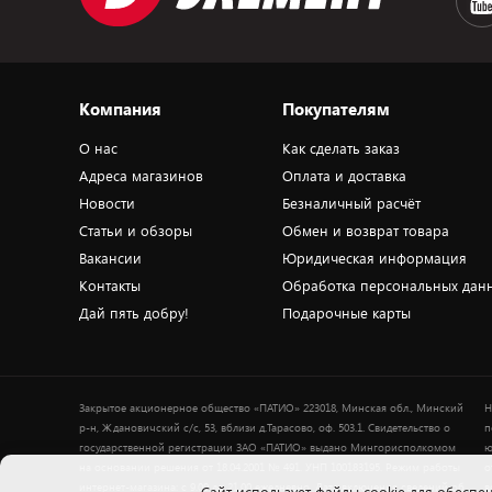
Компания
Покупателям
О нас
Как сделать заказ
Адреса магазинов
Оплата и доставка
Новости
Безналичный расчёт
Статьи и обзоры
Обмен и возврат товара
Вакансии
Юридическая информация
Контакты
Обработка персональных дан
Дай пять добру!
Подарочные карты
Закрытое акционерное общество «ПАТИО» 223018, Минская обл., Минский
Н
р-н, Ждановичский с/с, 53, вблизи д.Тарасово, оф. 503.1. Свидетельство о
п
государственной регистрации ЗАО «ПАТИО» выдано Мингорисполкомом
ю
на основании решения от 18.04.2001 № 491. УНП 100183195. Режим работы
о
интернет-магазина: с 9.00 до 21.00 ежедневно. Дата включения сведений об
в