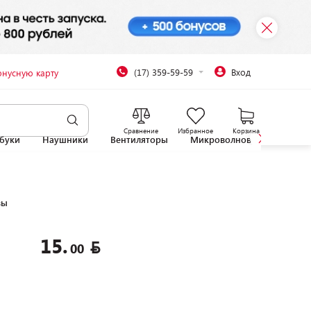
(17) 359-59-59
Вход
онусную карту
Сравнение
Избранное
Корзина
буки
Наушники
Вентиляторы
Микроволновые печи
вы
15.
00