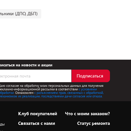
льники (ДПО, ДБП)
исаться на новости и акции
Подписаться
Даю согласие на обработку моих персональных данных для получения
рекламно-информационной рассылки в соответствии
с условиями
обработки.
Ознакомлен
с разъяснением прав, связанных с обработкой,
механизмом их реализации, последствиями дачи согласия или отказа.
Клуб покупателей
Что с моим заказом?
Cвязаться с нами
Статус ремонта
оды