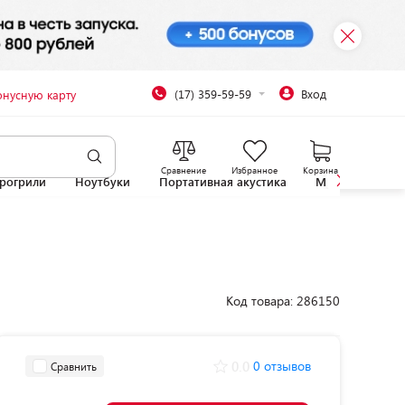
(17) 359-59-59
Вход
онусную карту
Сравнение
Избранное
Корзина
рогрили
Ноутбуки
Портативная акустика
Микроволновы
Код товара: 286150
0.0
0 отзывов
Сравнить