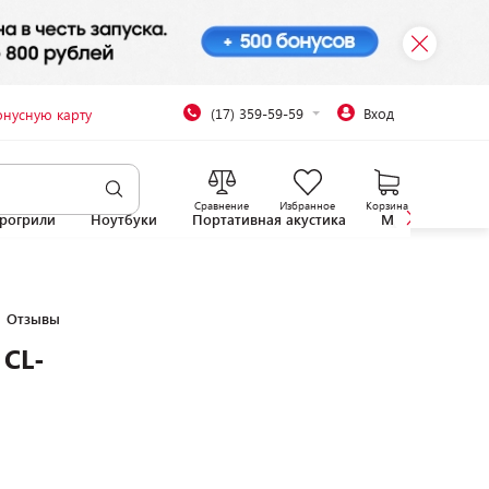
(17) 359-59-59
Вход
онусную карту
Сравнение
Избранное
Корзина
рогрили
Ноутбуки
Портативная акустика
Микроволновы
Отзывы
 CL-