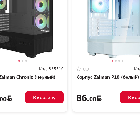
Код:
335510
Ко
0.0
Zalman Chronix (черный)
Корпус Zalman P10 (белый)
86.
В корзину
В ко
00
00