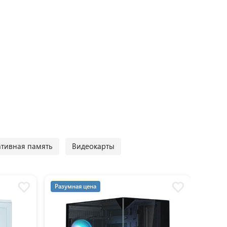
тивная память
Видеокарты
Разумная цена
Разум