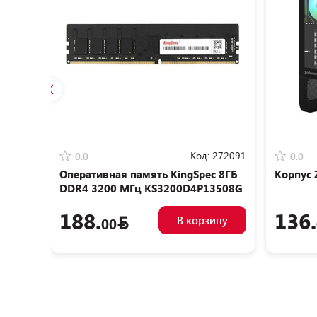
Код:
272091
0.0
0.0
Оперативная память KingSpec 8ГБ
Корпус 
DDR4 3200 МГц KS3200D4P13508G
188.
136.
В корзину
00