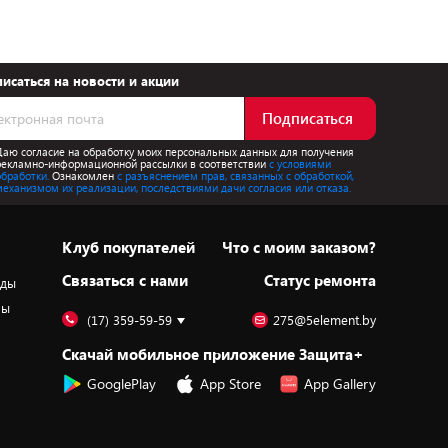
исаться на новости и акции
Подписаться
Даю согласие на обработку моих персональных данных для получения
рекламно-информационной рассылки в соответствии
с условиями
обработки.
Ознакомлен
с разъяснением прав, связанных с обработкой,
механизмом их реализации, последствиями дачи согласия или отказа.
Клуб покупателей
Что с моим заказом?
Cвязаться с нами
Статус ремонта
оды
ры
(17) 359-59-59
275@5element.by
Скачай мобильное приложение Защита+
GooglePlay
App Store
App Gallery