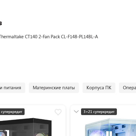
в
hermaltake CT140 2-Fan Pack CL-F148-PL14BL-A
и питания
Материнские платы
Корпуса ПК
Опера
 суперкредит
3+21 суперкредит
мная цена
Разумная цена