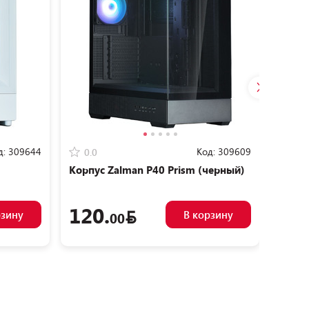
д:
309644
Код:
309609
0.0
0.0
Корпус Zalman P40 Prism (черный)
Корпу
120.
14
рзину
В корзину
00