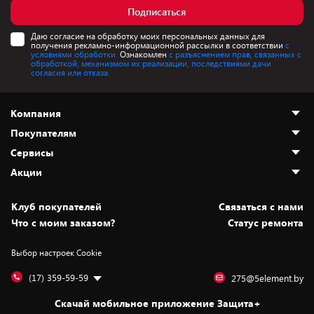
Подписаться
Даю согласие на обработку моих персональных данных для
получения рекламно-информационной рассылки в соответствии
с
условиями обработки.
Ознакомлен
с разъяснением прав, связанных с
обработкой, механизмом их реализации, последствиями дачи
согласия или отказа.
Компания
Покупателям
О нас
Сервисы
Адреса магазинов
Как сделать заказ
Акции
Новости
Оплата и доставка
Программа «Защита+»
Статьи и обзоры
Безналичный расчёт
Установка техники
Скидки и промокоды
Клуб покупателей
Cвязаться с нами
Вакансии
Обмен и возврат товара
Для игровых консолей
Белорусские товары
Что с моим заказом?
Статус ремонта
Контакты
Юридическая информация
Подписки на видеосервисы
Подарки
Выбор настроек Cookie
Дай пять добру!
Обработка персональных данных
Для мобильных устройств
Бонусы
Подарочные карты
Для компьютеров
Оплата частями
(17) 359-59-59
275@5element.by
Утилизация старой техники
Предзаказы
Скачай мобильное приложение Защита+