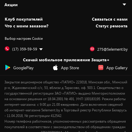
Адреса магазинов
Как сделать заказ
Акции
Новости
Оплата и доставка
Программа «Защита+»
Статьи и обзоры
Безналичный расчёт
Установка техники
Скидки и промокоды
Клуб покупателей
Cвязаться с нами
Вакансии
Обмен и возврат товара
Для игровых консолей
Белорусские товары
Что с моим заказом?
Статус ремонта
Контакты
Юридическая информация
Подписки на видеосервисы
Подарки
Выбор настроек Cookie
Дай пять добру!
Обработка персональных данных
Для мобильных устройств
Бонусы
Подарочные карты
Для компьютеров
Оплата частями
(17) 359-59-59
275@5element.by
Утилизация старой техники
Новинки
Скачай мобильное приложение Защита+
Сервисные центры
Уценка
GooglePlay
App Store
App Gallery
Закрытое акционерное общество «ПАТИО» 223018, Минская обл., Минский
р-н, Ждановичский с/с, 53, вблизи д.Тарасово, оф. 503.1. Свидетельство о
государственной регистрации ЗАО «ПАТИО» выдано Мингорисполкомом
на основании решения от 18.04.2001 № 491. УНП 100183195. Режим работы
интернет-магазина: с 9.00 до 21.00 ежедневно. Дата включения сведений
об интернет-магазине 5element.by в Торговый реестр Республики Беларусь
- 11.04.2018, № регистрации 412542.
Номер телефона работников, уполномоченных рассматривать обращения
покупателей в соответствии с законодательством об обращениях граждан