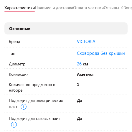
Характеристики
Наличие и доставка
Оплата частями
Отзывы
Воп
0
Основные
VICTORIA
Бренд
Сковорода без крышки
Тип
26
Диаметр
см
Коллекция
Аметист
Количество предметов в
1
наборе
Подходит для электрических
Да
плит
Подходит для газовых плит
Да