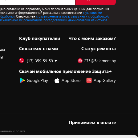
Даю согласие на обработку моих персональных данных для получения
рекламно-информационной рассылки в соответствии
с условиями
обработки.
Ознакомлен
с разъяснением прав, связанных с обработкой,
механизмом их реализации, последствиями дачи согласия или отказа.
Клуб покупателей
Что с моим заказом?
Cвязаться с нами
Статус ремонта
оды
ры
(17) 359-59-59
275@5element.by
Скачай мобильное приложение Защита+
GooglePlay
App Store
App Gallery
Принимаем к оплате