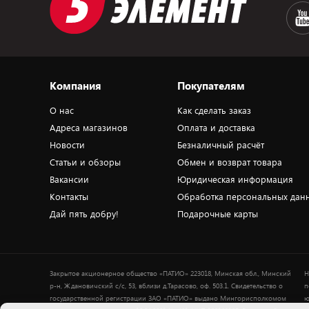
Компания
Покупателям
О нас
Как сделать заказ
Адреса магазинов
Оплата и доставка
Новости
Безналичный расчёт
Статьи и обзоры
Обмен и возврат товара
Вакансии
Юридическая информация
Контакты
Обработка персональных дан
Дай пять добру!
Подарочные карты
Закрытое акционерное общество «ПАТИО» 223018, Минская обл., Минский
Н
р-н, Ждановичский с/с, 53, вблизи д.Тарасово, оф. 503.1. Свидетельство о
п
государственной регистрации ЗАО «ПАТИО» выдано Мингорисполкомом
ю