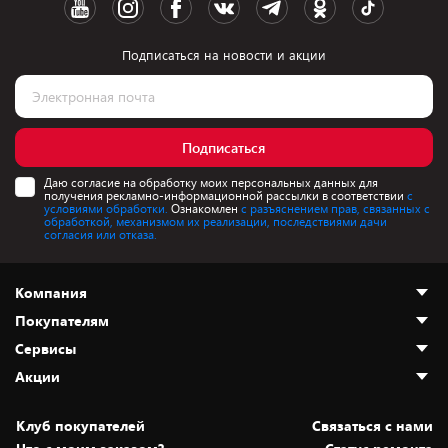
Подписаться на новости и акции
Подписаться
Даю согласие на обработку моих персональных данных для
получения рекламно-информационной рассылки в соответствии
с
условиями обработки.
Ознакомлен
с разъяснением прав, связанных с
обработкой, механизмом их реализации, последствиями дачи
согласия или отказа.
Компания
Покупателям
О нас
Сервисы
Адреса магазинов
Как сделать заказ
Акции
Новости
Оплата и доставка
Программа «Защита+»
Статьи и обзоры
Безналичный расчёт
Установка техники
Скидки и промокоды
Клуб покупателей
Cвязаться с нами
Вакансии
Обмен и возврат товара
Для игровых консолей
Белорусские товары