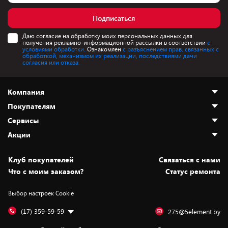
Подписаться
Даю согласие на обработку моих персональных данных для
получения рекламно-информационной рассылки в соответствии
с
условиями обработки.
Ознакомлен
с разъяснением прав, связанных с
обработкой, механизмом их реализации, последствиями дачи
согласия или отказа.
Компания
Покупателям
О нас
Сервисы
Адреса магазинов
Как сделать заказ
Акции
Новости
Оплата и доставка
Программа «Защита+»
Статьи и обзоры
Безналичный расчёт
Установка техники
Скидки и промокоды
Клуб покупателей
Cвязаться с нами
Вакансии
Обмен и возврат товара
Для игровых консолей
Белорусские товары
Что с моим заказом?
Статус ремонта
Контакты
Юридическая информация
Подписки на видеосервисы
Подарки
Выбор настроек Cookie
Дай пять добру!
Обработка персональных данных
Для мобильных устройств
Бонусы
Подарочные карты
Для компьютеров
Оплата частями
(17) 359-59-59
275@5element.by
Утилизация старой техники
Новинки