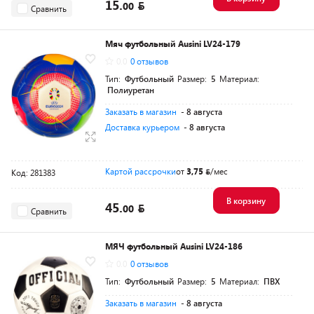
15.
00
Сравнить
Мяч футбольный Ausini LV24-179
0.0
0 отзывов
Тип:
Футбольный
Размер:
5
Материал:
Полиуретан
Заказать в магазин
- 8 августа
Доставка курьером
- 8 августа
Картой рассрочки
от
3,75
/мес
Код: 281383
В корзину
45.
00
Сравнить
МЯЧ футбольный Ausini LV24-186
0.0
0 отзывов
Тип:
Футбольный
Размер:
5
Материал:
ПВХ
Заказать в магазин
- 8 августа