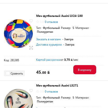
Мяч футбольный Ausini LV24-180
0.0
0 отзывов
Тип:
Футбольный
Размер:
5
Материал:
Полиуретан
Заказать в магазин
- Завтра
Доставка курьером
- Завтра
Картой рассрочки
от
3,75
/мес
Код: 281385
В корзину
45.
00
Сравнить
Мяч футбольный Ausini L5271
0.0
0 отзывов
Тип:
Футбольный
Размер:
5
Материал:
Полиуретан