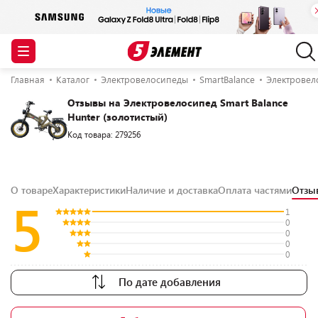
Главная
Каталог
Электровелосипеды
SmartBalance
Электровело
Отзывы на Электровелосипед Smart Balance
Hunter (золотистый)
Код товара: 279256
О товаре
Характеристики
Наличие и доставка
Оплата частями
Отз
5
1
0
0
0
0
По дате добавления