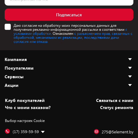
Подписаться
Даю согласие на обработку моих персональных данных для
получения рекламно-информационной рассылки в соответствии
с
условиями обработки.
Ознакомлен
с разъяснением прав, связанных с
обработкой, механизмом их реализации, последствиями дачи
согласия или отказа.
Компания
Покупателям
О нас
Сервисы
Адреса магазинов
Как сделать заказ
Акции
Новости
Оплата и доставка
Программа «Защита+»
Статьи и обзоры
Безналичный расчёт
Установка техники
Скидки и промокоды
Клуб покупателей
Cвязаться с нами
Вакансии
Обмен и возврат товара
Для игровых консолей
Белорусские товары
Что с моим заказом?
Статус ремонта
Контакты
Юридическая информация
Подписки на видеосервисы
Подарки
Выбор настроек Cookie
Дай пять добру!
Обработка персональных данных
Для мобильных устройств
Бонусы
Подарочные карты
Для компьютеров
Оплата частями
(17) 359-59-59
275@5element.by