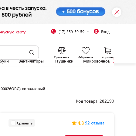
(17) 359-59-59
Вход
онусную карту
Сравнение
Избранное
Корзина
буки
Вентиляторы
Наушники
Микроволновые печи
X-00026ORG) коралловый
Код товара: 282190
4.8
92 отзыва
Сравнить