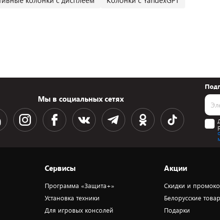
тивные колонки с дисплеем
Колонки с YandexGPT
Подп
Мы в социальных сетях
Сервисы
Акции
Программа «Защита+»
Скидки и промок
Установка техники
Белорусские това
Для игровых консолей
Подарки