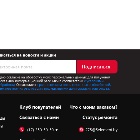
исаться на новости и акции
Подписаться
Даю согласие на обработку моих персональных данных для получения
рекламно-информационной рассылки в соответствии
с условиями
обработки.
Ознакомлен
с разъяснением прав, связанных с обработкой,
механизмом их реализации, последствиями дачи согласия или отказа.
Клуб покупателей
Что с моим заказом?
Cвязаться с нами
Статус ремонта
оды
ры
(17) 359-59-59
275@5element.by