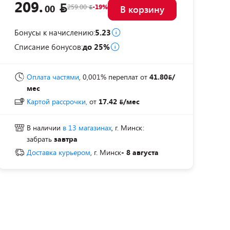
209.
259.00
-19%
00
В корзину
Бонусы к начислению:
5.23
Списание бонусов:
до 25%
Оплата частями
, 0,001% переплат
от
41.80
/
мес
Картой рассрочки,
от
17.42
/мес
В наличии
в 13 магазинах
, г. Минск:
забрать
завтра
Доставка курьером
, г. Минск
- 8 августа