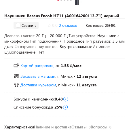
Наушники Baseus Encok HZ11 (A00164200113-Z1) черный
0.0
0 отзывов
Сравнить
Код товара: 263491
Диапазон частот:
20 Гц - 20 000 Гц
Тип устройства:
Наушники с
микрофоном
Тип подключения:
Проводное
Тип разъемов:
3.5 мм
джек
Конструкция наушников:
Внутриканальные
Активное
шумоподавление:
Нет
Картой рассрочки,
от
1.58
/мес
Заказать в магазин
, г. Минск
- 12 августа
Доставка курьером
, г. Минск
- 11 августа
Бонусы к начислению:
0.48
Списание бонусов:
до 25%
Характеристики
Наличие и доставка
Отзывы
Вопросы
0
0