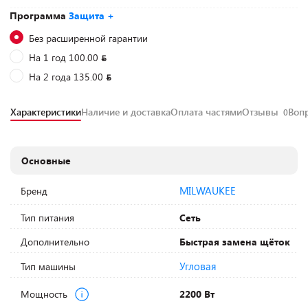
Программа
Защита +
Без расширенной гарантии
На 1 год 100.00
На 2 года 135.00
Характеристики
Наличие и доставка
Оплата частями
Отзывы
Воп
0
Основные
MILWAUKEE
Бренд
Тип питания
Сеть
Дополнительно
Быстрая замена щёток
Угловая
Тип машины
Мощность
2200 Вт