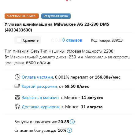
Частями на 5 мес.
Разумная цена
Угловая шлифмашина Milwaukee AG 22-230 DMS
(4933433630)
0.0
0 отзывов
Сравнить
Код товара: 269013
Тип питания:
Сеть
Тип машины:
Угловая
Мощность:
2200
Вт
Максимальный диаметр диска:
230 мм
Максимальная скорость
вращения:
6600 об/мин
Оплата частями
, 0,001% переплат
от
166.80
/мес
Картой рассрочки,
от
69.50
/мес
Заказать в магазин
, г. Минск
- 11 августа
Доставка курьером
, г. Минск
- 11 августа
Бонусы к начислению:
20.85
Списание бонусов:
до 10%