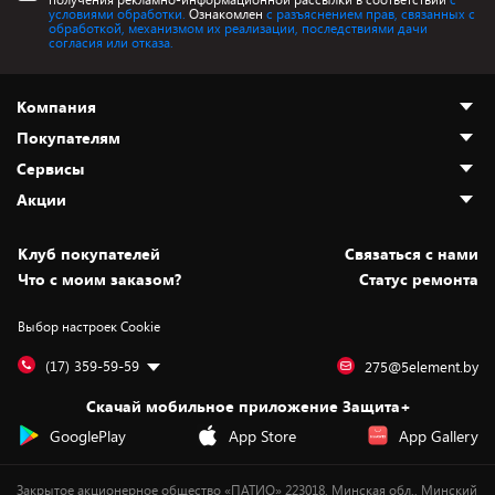
условиями обработки.
Ознакомлен
с разъяснением прав, связанных с
обработкой, механизмом их реализации, последствиями дачи
согласия или отказа.
Компания
Покупателям
О нас
Сервисы
Адреса магазинов
Как сделать заказ
Акции
Новости
Оплата и доставка
Программа «Защита+»
Статьи и обзоры
Безналичный расчёт
Установка техники
Скидки и промокоды
Клуб покупателей
Cвязаться с нами
Вакансии
Обмен и возврат товара
Для игровых консолей
Белорусские товары
Что с моим заказом?
Статус ремонта
Контакты
Юридическая информация
Подписки на видеосервисы
Подарки
Выбор настроек Cookie
Дай пять добру!
Обработка персональных данных
Для мобильных устройств
Бонусы
Подарочные карты
Для компьютеров
Оплата частями
(17) 359-59-59
275@5element.by
Утилизация старой техники
Предзаказы
Скачай мобильное приложение Защита+
Сервисные центры
Новинки
GooglePlay
App Store
App Gallery
Уценка
Закрытое акционерное общество «ПАТИО» 223018, Минская обл., Минский