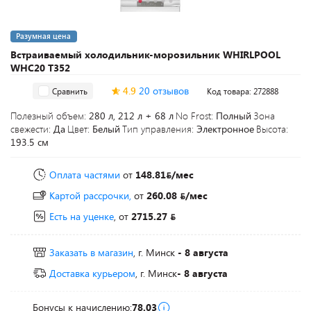
Разумная цена
Встраиваемый холодильник-морозильник WHIRLPOOL
WHC20 T352
4.9
20 отзывов
Сравнить
Код товара: 272888
Полезный объем:
280 л, 212 л + 68 л
No Frost:
Полный
Зона
свежести:
Да
Цвет:
Белый
Тип управления:
Электронное
Высота:
193.5 см
Оплата частями
от
148.81
/мес
Картой рассрочки,
от
260.08
/мес
Есть на уценке
, от
2715.27
Заказать в магазин
, г. Минск
- 8 августа
Доставка курьером
, г. Минск
- 8 августа
Бонусы к начислению:
78.03