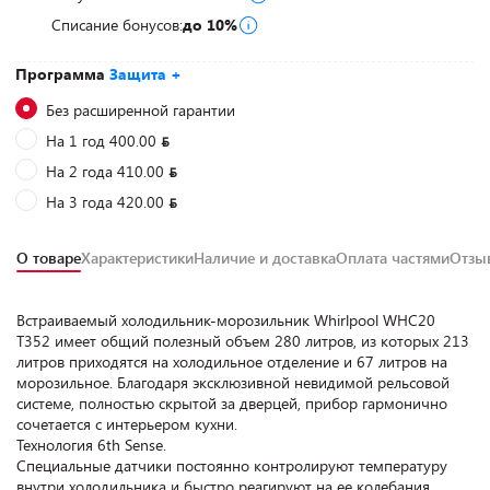
Списание бонусов:
до 10%
Программа
Защита +
Без расширенной гарантии
На 1 год 400.00
На 2 года 410.00
На 3 года 420.00
О товаре
Характеристики
Наличие и доставка
Оплата частями
Отз
Встраиваемый холодильник-морозильник Whirlpool WHC20
T352 имеет общий полезный объем 280 литров, из которых 213
литров приходятся на холодильное отделение и 67 литров на
морозильное. Благодаря эксклюзивной невидимой рельсовой
системе, полностью скрытой за дверцей, прибор гармонично
сочетается с интерьером кухни.
Технология 6th Sense.
Специальные датчики постоянно контролируют температуру
внутри холодильника и быстро реагируют на ее колебания,