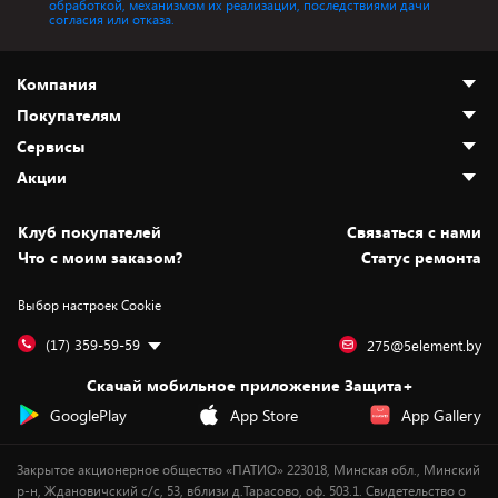
обработкой, механизмом их реализации, последствиями дачи
согласия или отказа.
Компания
Покупателям
О нас
Сервисы
Адреса магазинов
Как сделать заказ
Акции
Новости
Оплата и доставка
Программа «Защита+»
Статьи и обзоры
Безналичный расчёт
Установка техники
Скидки и промокоды
Клуб покупателей
Cвязаться с нами
Вакансии
Обмен и возврат товара
Для игровых консолей
Белорусские товары
Что с моим заказом?
Статус ремонта
Контакты
Юридическая информация
Подписки на видеосервисы
Подарки
Выбор настроек Cookie
Дай пять добру!
Обработка персональных данных
Для мобильных устройств
Бонусы
Подарочные карты
Для компьютеров
Оплата частями
(17) 359-59-59
275@5element.by
Утилизация старой техники
Новинки
Скачай мобильное приложение Защита+
Сервисные центры
Уценка
GooglePlay
App Store
App Gallery
Закрытое акционерное общество «ПАТИО» 223018, Минская обл., Минский
р-н, Ждановичский с/с, 53, вблизи д.Тарасово, оф. 503.1. Свидетельство о