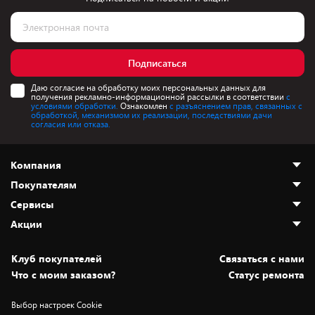
Подписаться
Даю согласие на обработку моих персональных данных для
получения рекламно-информационной рассылки в соответствии
с
условиями обработки.
Ознакомлен
с разъяснением прав, связанных с
обработкой, механизмом их реализации, последствиями дачи
согласия или отказа.
Компания
Покупателям
О нас
Сервисы
Адреса магазинов
Как сделать заказ
Акции
Новости
Оплата и доставка
Программа «Защита+»
Статьи и обзоры
Безналичный расчёт
Установка техники
Скидки и промокоды
Клуб покупателей
Cвязаться с нами
Вакансии
Обмен и возврат товара
Для игровых консолей
Белорусские товары
Что с моим заказом?
Статус ремонта
Контакты
Юридическая информация
Подписки на видеосервисы
Подарки
Выбор настроек Cookie
Дай пять добру!
Обработка персональных данных
Для мобильных устройств
Бонусы