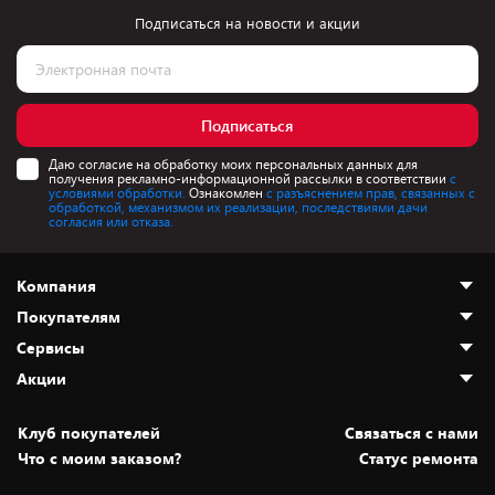
Подписаться на новости и акции
Подписаться
Даю согласие на обработку моих персональных данных для
получения рекламно-информационной рассылки в соответствии
с
условиями обработки.
Ознакомлен
с разъяснением прав, связанных с
обработкой, механизмом их реализации, последствиями дачи
согласия или отказа.
Компания
Покупателям
О нас
Сервисы
Адреса магазинов
Как сделать заказ
Акции
Новости
Оплата и доставка
Программа «Защита+»
Статьи и обзоры
Безналичный расчёт
Установка техники
Скидки и промокоды
Клуб покупателей
Cвязаться с нами
Вакансии
Обмен и возврат товара
Для игровых консолей
Белорусские товары
Что с моим заказом?
Статус ремонта
Контакты
Юридическая информация
Подписки на видеосервисы
Подарки