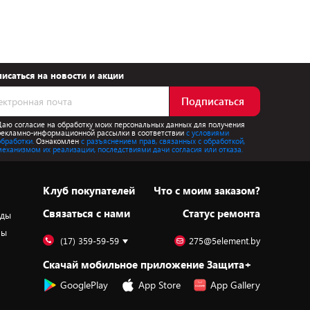
исаться на новости и акции
Подписаться
Даю согласие на обработку моих персональных данных для получения
рекламно-информационной рассылки в соответствии
с условиями
обработки.
Ознакомлен
с разъяснением прав, связанных с обработкой,
механизмом их реализации, последствиями дачи согласия или отказа.
Клуб покупателей
Что с моим заказом?
Cвязаться с нами
Статус ремонта
оды
ры
(17) 359-59-59
275@5element.by
Скачай мобильное приложение Защита+
GooglePlay
App Store
App Gallery