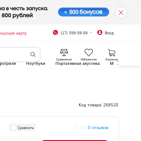
(17) 359-59-59
Вход
онусную карту
Сравнение
Избранное
Корзина
рогрили
Ноутбуки
Портативная акустика
Микроволновы
Код товара: 268520
0.0
0 отзывов
Сравнить