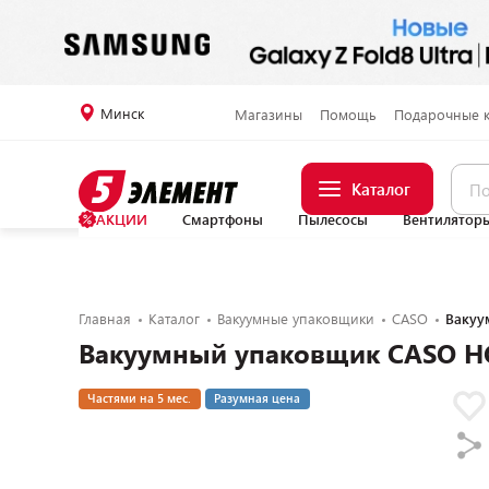
Минск
Магазины
Помощь
Подарочные 
Каталог
АКЦИИ
Смартфоны
Пылесосы
Вентилятор
Главная
Каталог
Вакуумные упаковщики
CASO
Вакуу
Вакуумный упаковщик CASO H
Частями на 5 мес.
Разумная цена