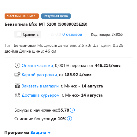
Частями на 5 мес.
Разумная цена
Бензопила Efco МТ 5200 (50089025E2B)
0.0
0 отзывов
Сравнить
Код товара: 273055
Тип:
Бензиновая
Мощность двигателя:
2.5 кВт
Шаг цепи:
0.325
дюйма
Длина шины:
46 см
Оплата частями
, 0,001% переплат
от
446.21
/мес
Картой рассрочки,
от
185.92
/мес
Заказать в магазин
, г. Минск
- 14 августа
Доставка курьером
, г. Минск
- 14 августа
Бонусы к начислению:
55.78
Списание бонусов:
до 10%
Программа
Защита +