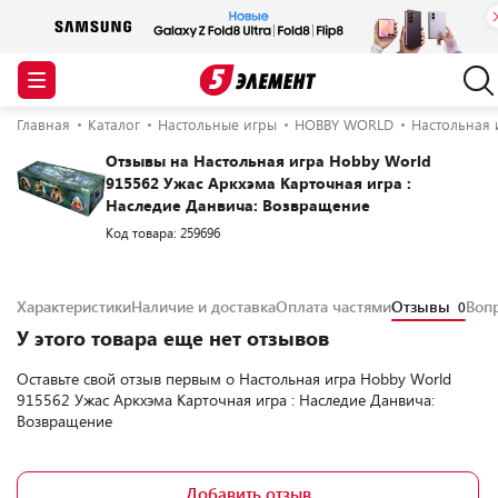
Главная
Каталог
Настольные игры
HOBBY WORLD
Настольная 
Отзывы на Настольная игра Hobby World
915562 Ужас Аркхэма Карточная игра :
Наследие Данвича: Возвращение
Код товара: 259696
Характеристики
Наличие и доставка
Оплата частями
Отзывы
Воп
0
У этого товара еще нет отзывов
Оставьте свой отзыв первым о
Настольная игра Hobby World
915562 Ужас Аркхэма Карточная игра : Наследие Данвича:
Возвращение
Добавить отзыв