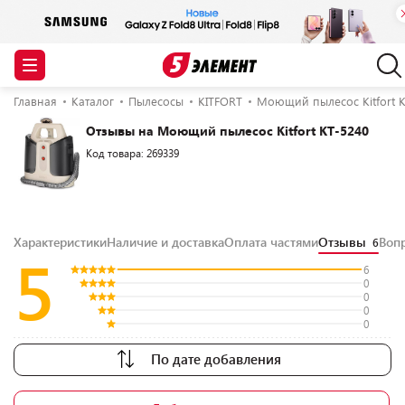
Главная
Каталог
Пылесосы
KITFORT
Моющий пылесос Kitfort К
Отзывы на Моющий пылесос Kitfort КТ-5240
Код товара: 269339
Характеристики
Наличие и доставка
Оплата частями
Отзывы
Воп
6
5
6
0
0
0
0
По дате добавления