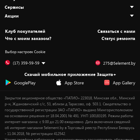
О нас
Сервисы
Адреса магазинов
Как сделать заказ
Акции
Новости
Оплата и доставка
Программа «Защита+»
Статьи и обзоры
Безналичный расчёт
Установка техники
Скидки и промокоды
Клуб покупателей
Cвязаться с нами
Вакансии
Обмен и возврат товара
Для игровых консолей
Белорусские товары
Что с моим заказом?
Статус ремонта
Контакты
Юридическая информация
Подписки на видеосервисы
Подарки
Выбор настроек Cookie
Дай пять добру!
Обработка персональных данных
Для мобильных устройств
Бонусы
Подарочные карты
Для компьютеров
Оплата частями
(17) 359-59-59
275@5element.by
Утилизация старой техники
Предзаказы
Скачай мобильное приложение Защита+
Сервисные центры
Новинки
GooglePlay
App Store
App Gallery
Уценка
Закрытое акционерное общество «ПАТИО» 223018, Минская обл., Минский
р-н, Ждановичский с/с, 53, вблизи д.Тарасово, оф. 503.1. Свидетельство о
государственной регистрации ЗАО «ПАТИО» выдано Мингорисполкомом
на основании решения от 18.04.2001 № 491. УНП 100183195. Режим работы
интернет-магазина: с 9.00 до 21.00 ежедневно. Дата включения сведений
об интернет-магазине 5element.by в Торговый реестр Республики Беларусь
- 11.04.2018, № регистрации 412542.
Номер телефона работников, уполномоченных рассматривать обращения