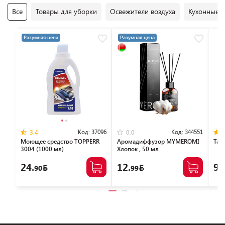
Все
Товары для уборки
Освежители воздуха
Кухонные 
Разумная цена
Разумная цена
Код:
37096
Код:
344551
3.4
0.0
Моющее средство TOPPERR
Аромадиффузор MYMEROMI
Таз
3004 (1000 мл)
Хлопок , 50 мл
24.
12.
9.
90
99