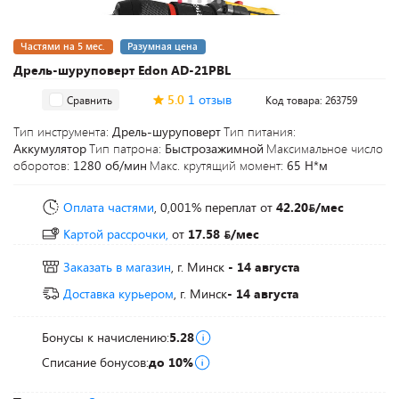
Частями на 5 мес.
Разумная цена
Дрель-шуруповерт Edon AD-21PBL
5.0
1 отзыв
Сравнить
Код товара: 263759
Тип инструмента:
Дрель-шуруповерт
Тип питания:
Аккумулятор
Тип патрона:
Быстрозажимной
Максимальное число
оборотов:
1280 об/мин
Макс. крутящий момент:
65 Н*м
Оплата частями
, 0,001% переплат
от
42.20
/мес
Картой рассрочки,
от
17.58
/мес
Заказать в магазин
, г. Минск
- 14 августа
Доставка курьером
, г. Минск
- 14 августа
Бонусы к начислению:
5.28
Списание бонусов:
до 10%