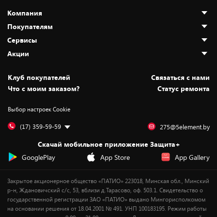
Компания
Покупателям
О нас
Сервисы
Адреса магазинов
Как сделать заказ
Акции
Новости
Оплата и доставка
Программа «Защита+»
Статьи и обзоры
Безналичный расчёт
Установка техники
Скидки и промокоды
Клуб покупателей
Cвязаться с нами
Вакансии
Обмен и возврат товара
Для игровых консолей
Белорусские товары
Что с моим заказом?
Статус ремонта
Контакты
Юридическая информация
Подписки на видеосервисы
Подарки
Выбор настроек Cookie
Дай пять добру!
Обработка персональных данных
Для мобильных устройств
Бонусы
Подарочные карты
Для компьютеров
Оплата частями
(17) 359-59-59
275@5element.by
Утилизация старой техники
Предзаказы
Скачай мобильное приложение Защита+
Сервисные центры
Новинки
GooglePlay
App Store
App Gallery
Уценка
Закрытое акционерное общество «ПАТИО» 223018, Минская обл., Минский
р-н, Ждановичский с/с, 53, вблизи д.Тарасово, оф. 503.1. Свидетельство о
государственной регистрации ЗАО «ПАТИО» выдано Мингорисполкомом
на основании решения от 18.04.2001 № 491. УНП 100183195. Режим работы