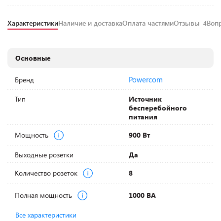
Характеристики
Наличие и доставка
Оплата частями
Отзывы
Воп
4
Основные
Powercom
Бренд
Тип
Источник
бесперебойного
питания
Мощность
900 Вт
Выходные розетки
Да
Количество розеток
8
Полная мощность
1000 ВА
Все характеристики