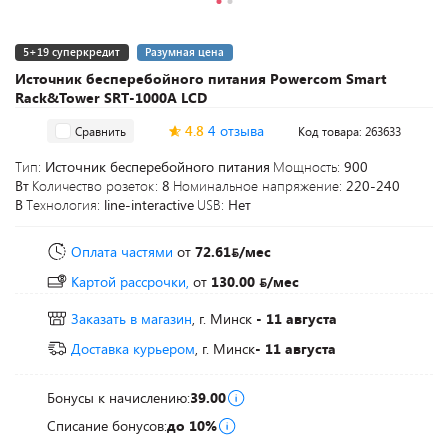
5+19 суперкредит
Разумная цена
Источник бесперебойного питания Powercom Smart
Rack&Tower SRT-1000A LCD
4.8
4 отзыва
Сравнить
Код товара: 263633
Тип:
Источник бесперебойного питания
Мощность:
900
Вт
Количество розеток:
8
Номинальное напряжение:
220-240
В
Технология:
line-interactive
USB:
Нет
Оплата частями
от
72.61
/мес
Картой рассрочки,
от
130.00
/мес
Заказать в магазин
, г. Минск
- 11 августа
Доставка курьером
, г. Минск
- 11 августа
Бонусы к начислению:
39.00
Списание бонусов:
до 10%